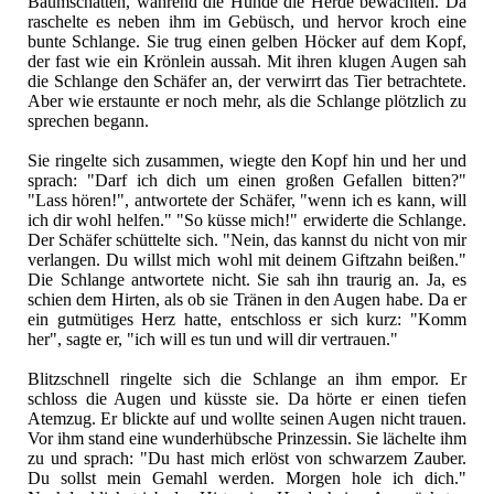
Baumschatten, während die Hunde die Herde bewachten. Da
raschelte es neben ihm im Gebüsch, und hervor kroch eine
bunte Schlange. Sie trug einen gelben Höcker auf dem Kopf,
der fast wie ein Krönlein aussah. Mit ihren klugen Augen sah
die Schlange den Schäfer an, der verwirrt das Tier betrachtete.
Aber wie erstaunte er noch mehr, als die Schlange plötzlich zu
sprechen begann.
Sie ringelte sich zusammen, wiegte den Kopf hin und her und
sprach: "Darf ich dich um einen großen Gefallen bitten?"
"Lass hören!", antwortete der Schäfer, "wenn ich es kann, will
ich dir wohl helfen." "So küsse mich!" erwiderte die Schlange.
Der Schäfer schüttelte sich. "Nein, das kannst du nicht von mir
verlangen. Du willst mich wohl mit deinem Giftzahn beißen."
Die Schlange antwortete nicht. Sie sah ihn traurig an. Ja, es
schien dem Hirten, als ob sie Tränen in den Augen habe. Da er
ein gutmütiges Herz hatte, entschloss er sich kurz: "Komm
her", sagte er, "ich will es tun und will dir vertrauen."
Blitzschnell ringelte sich die Schlange an ihm empor. Er
schloss die Augen und küsste sie. Da hörte er einen tiefen
Atemzug. Er blickte auf und wollte seinen Augen nicht trauen.
Vor ihm stand eine wunderhübsche Prinzessin. Sie lächelte ihm
zu und sprach: "Du hast mich erlöst von schwarzem Zauber.
Du sollst mein Gemahl werden. Morgen hole ich dich."