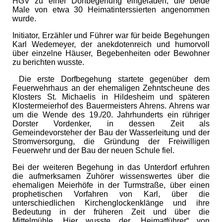
HGV zu einer Dorfbegehung eingeladen, die beide
Male von etwa 30 Heimatinterssierten angenommen
wurde.
Initiator, Erzähler und Führer war für beide Begehungen
Karl Wedemeyer, der anekdotenreich und humorvoll
über einzelne Häuser, Begebenheiten oder Bewohner
zu berichten wusste.
Die erste Dorfbegehung startete gegenüber dem
Feuerwehrhaus an der ehemaligen Zehntscheune des
Klosters St. Michaelis in Hildesheim und späteren
Klostermeierhof des Bauermeisters Ahrens. Ahrens war
um die Wende des 19./20. Jahrhunderts ein rühriger
Dorster Vordenker, in dessen Zeit als
Gemeindevorsteher der Bau der Wasserleitung und der
Stromversorgung, die Gründung der Freiwilligen
Feuerwehr und der Bau der neuen Schule fiel.
Bei der weiteren Begehung in das Unterdorf erfuhren
die aufmerksamen Zuhörer wissenswertes über die
ehemaligen Meierhöfe in der Turmstraße, über einen
prophetischen Vorfahren von Karl, über die
unterschiedlichen Kirchenglockenklänge und ihre
Bedeutung in der früheren Zeit und über die
Mittelmühle. Hier wusste der „Heimatführer“ von