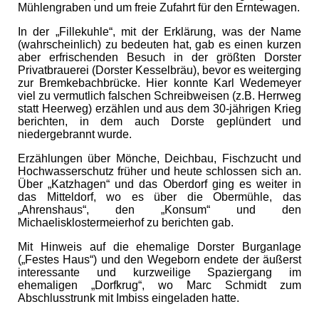
Mühlengraben und um freie Zufahrt für den Erntewagen.
In der „Fillekuhle“, mit der Erklärung, was der Name
(wahrscheinlich) zu bedeuten hat, gab es einen kurzen
aber erfrischenden Besuch in der größten Dorster
Privatbrauerei (Dorster Kesselbräu), bevor es weiterging
zur Bremkebachbrücke. Hier konnte Karl Wedemeyer
viel zu vermutlich falschen Schreibweisen (z.B. Herrweg
statt Heerweg) erzählen und aus dem 30-jährigen Krieg
berichten, in dem auch Dorste geplündert und
niedergebrannt wurde.
Erzählungen über Mönche, Deichbau, Fischzucht und
Hochwasserschutz früher und heute schlossen sich an.
Über „Katzhagen“ und das Oberdorf ging es weiter in
das Mitteldorf, wo es über die Obermühle, das
„Ahrenshaus“, den „Konsum“ und den
Michaelisklostermeierhof zu berichten gab.
Mit Hinweis auf die ehemalige Dorster Burganlage
(„Festes Haus“) und den Wegeborn endete der äußerst
interessante und kurzweilige Spaziergang im
ehemaligen „Dorfkrug“, wo Marc Schmidt zum
Abschlusstrunk mit Imbiss eingeladen hatte.